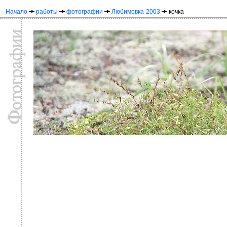
Начало
работы
фотографии
Любимовка-2003
кочка