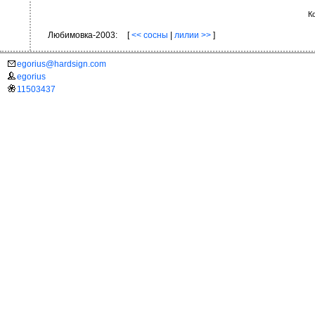
К
Любимовка-2003:
[
<< сосны
|
лилии >>
]
egorius@hardsign.com
egorius
11503437